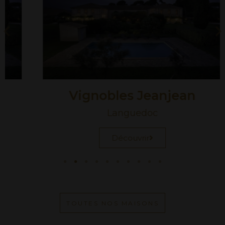
Vignobles Jeanjean
Languedoc
Découvrir
TOUTES NOS MAISONS