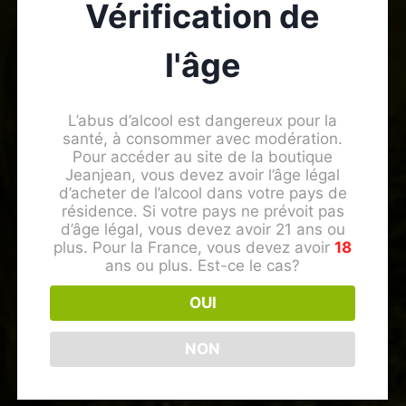
Vérification de
l'âge
L’abus d’alcool est dangereux pour la
santé, à consommer avec modération.
Pour accéder au site de la boutique
Jeanjean, vous devez avoir l’âge légal
d’acheter de l’alcool dans votre pays de
résidence. Si votre pays ne prévoit pas
d’âge légal, vous devez avoir 21 ans ou
plus. Pour la France, vous devez avoir
18
ans ou plus. Est-ce le cas?
OUI
NON